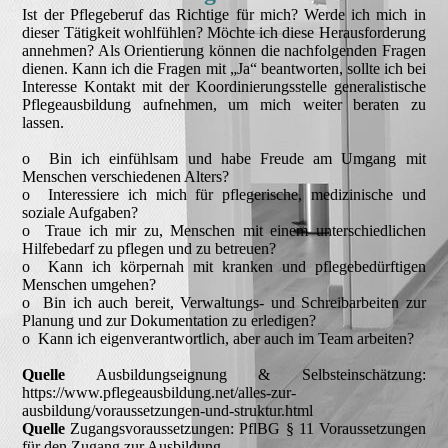
Ist der Pflegeberuf das Richtige für mich? Werde ich mich in
dieser Tätigkeit wohlfühlen? Möchte ich diese Herausforderung
annehmen? Als Orientierung können die nachfolgenden Fragen
dienen. Kann ich die Fragen mit „Ja“ beantworten, sollte ich bei
Interesse Kontakt mit der Koordinierungsstelle generalistische
Pflegeausbildung aufnehmen, um mich weiter beraten zu
lassen.
o Bin ich einfühlsam und habe Freude am Umgang mit
Menschen verschiedenen Alters?
o Interessiere ich mich für pflegerische, medizinische und
soziale Aufgaben?
o Traue ich mir zu, Menschen mit einem unterschiedlichen
Hilfebedarf zu pflegen und zu betreuen?
o Kann ich körpernah mit kranken und pflegebedürftigen
Menschen umgehen?
o Bin ich auch bereit, Verwaltungs- und Schreibarbeiten zur
Planung und zur Dokumentation zu erledigen?
o Kann ich eigenverantwortlich, aber auch im Team arbeiten?
Quelle
Ausbildungseignung & Selbsteinschätzung:
https://www.pflegeausbildung.net/alles-zur-
ausbildung/voraussetzungen-und-struktur.html
Quelle
Zugangsvoraussetzungen: PflBG § 11 Voraussetzungen
für den Zugang zur Ausbildung