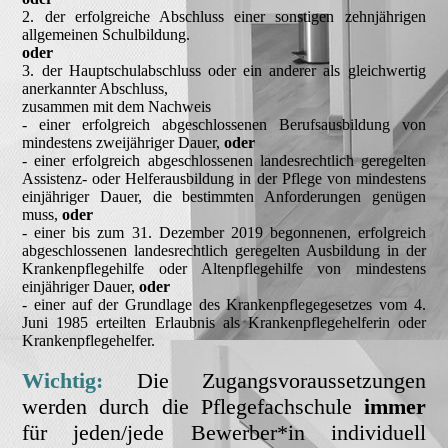
2.
der erfolgreiche Abschluss einer sonstigen zehnjährigen
allgemeinen Schulbildung.
oder
3. der Hauptschulabschluss oder ein anderer als gleichwertig
anerkannter Abschluss,
zusammen mit dem Nachweis
- einer erfolgreich abgeschlossenen Berufsausbildung von
mindestens zweijähriger Dauer,
oder
- einer erfolgreich abgeschlossenen landesrechtlich geregelten
Assistenz- oder Helferausbildung in der Pflege von mindestens
einjähriger Dauer, die bestimmten Anforderungen genügen
muss,
oder
- einer bis zum 31. Dezember 2019 begonnenen, erfolgreich
abgeschlossenen landesrechtlich geregelten Ausbildung in der
Krankenpflegehilfe oder Altenpflegehilfe von mindestens
einjähriger Dauer,
oder
- einer auf der Grundlage des Krankenpflegegesetzes vom 4.
Juni 1985 erteilten Erlaubnis als Krankenpflegehelferin oder
Krankenpflegehelfer.
Wichtig:
Die Zugangsvoraussetzungen
werden durch die Pflegefachschule
immer
für jeden/jede Bewerber*in individuell